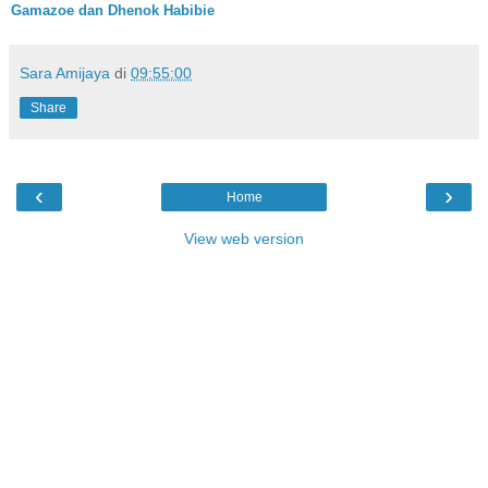
Gamazoe dan Dhenok Habibie
Sara Amijaya
di
09:55:00
Share
‹
›
Home
View web version