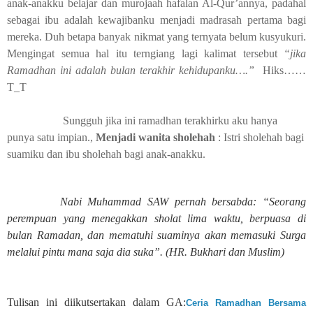
anak-anakku belajar dan murojaah hafalan Al-Qur’annya, padahal
sebagai ibu adalah kewajibanku menjadi madrasah pertama bagi
mereka. Duh betapa banyak nikmat yang ternyata belum kusyukuri.
Mengingat semua hal itu terngiang lagi kalimat tersebut
“jika
Ramadhan ini adalah bulan terakhir kehidupanku….”
Hiks……
T_T
Sungguh jika ini ramadhan terakhirku aku hanya
punya satu impian.,
Menjadi wanita sholehah
: Istri sholehah bagi
suamiku dan ibu sholehah bagi anak-anakku.
Nabi Muhammad SAW pernah bersabda: “Seorang
perempuan yang menegakkan sholat lima waktu, berpuasa di
bulan Ramadan, dan mematuhi suaminya akan memasuki Surga
melalui pintu mana saja dia suka”. (HR. Bukhari dan Muslim)
Tulisan ini diikutsertakan dalam GA:
Ceria Ramadhan Bersama