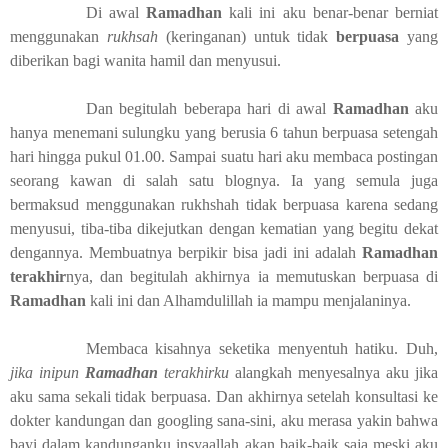
Di awal
Ramadhan
kali ini aku benar-benar berniat
menggunakan
rukhsah
(keringanan) untuk tidak
berpuasa
yang
diberikan bagi wanita hamil dan menyusui.
Dan begitulah beberapa hari di awal
Ramadhan
aku
hanya menemani sulungku yang berusia 6 tahun berpuasa setengah
hari hingga pukul 01.00. Sampai suatu hari aku membaca postingan
seorang kawan di salah satu blognya. Ia yang semula juga
bermaksud menggunakan rukhshah tidak berpuasa karena sedang
menyusui, tiba-tiba dikejutkan dengan kematian yang begitu dekat
dengannya. Membuatnya berpikir bisa jadi ini adalah
Ramadhan
terakhir
nya, dan begitulah akhirnya ia memutuskan berpuasa di
Ramadhan
kali ini dan Alhamdulillah ia mampu menjalaninya.
Membaca kisahnya seketika menyentuh hatiku. Duh,
jika inipun
Ramadhan
terakhirku
alangkah menyesalnya aku jika
aku sama sekali tidak berpuasa. Dan akhirnya setelah konsultasi ke
dokter kandungan dan googling sana-sini, aku merasa yakin bahwa
bayi dalam kandunganku insyaallah akan baik-baik saja meski aku