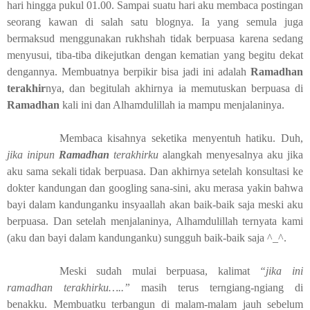
hari hingga pukul 01.00. Sampai suatu hari aku membaca postingan
seorang kawan di salah satu blognya. Ia yang semula juga
bermaksud menggunakan rukhshah tidak berpuasa karena sedang
menyusui, tiba-tiba dikejutkan dengan kematian yang begitu dekat
dengannya. Membuatnya berpikir bisa jadi ini adalah
Ramadhan
terakhir
nya, dan begitulah akhirnya ia memutuskan berpuasa di
Ramadhan
kali ini dan Alhamdulillah ia mampu menjalaninya.
Membaca kisahnya seketika menyentuh hatiku. Duh,
jika inipun
Ramadhan
terakhirku
alangkah menyesalnya aku jika
aku sama sekali tidak berpuasa. Dan akhirnya setelah konsultasi ke
dokter kandungan dan googling sana-sini, aku merasa yakin bahwa
bayi dalam kandunganku insyaallah akan baik-baik saja meski aku
berpuasa. Dan setelah menjalaninya, Alhamdulillah ternyata kami
(aku dan bayi dalam kandunganku) sungguh baik-baik saja ^_^.
Meski sudah mulai berpuasa, kalimat
“jika ini
ramadhan terakhirku…..”
masih
terus terngiang-ngiang di
benakku. Membuatku terbangun di malam-malam jauh sebelum