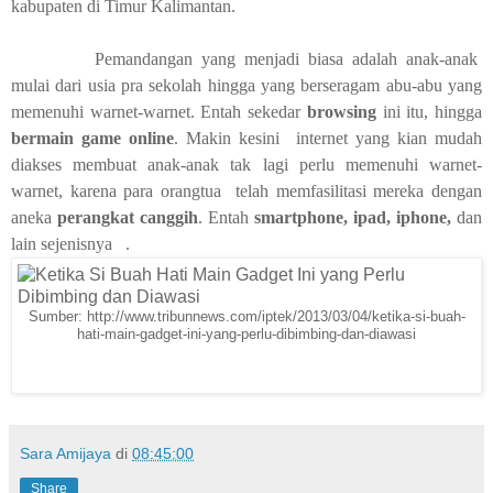
kabupaten di Timur Kalimantan.
Pemandangan yang menjadi biasa adalah anak-anak
mulai dari usia pra sekolah hingga yang berseragam abu-abu yang
memenuhi warnet-warnet.
Entah sekedar
browsing
ini itu, hingga
bermain game online
. Makin kesini internet yang kian
mudah
diakses
membuat anak-anak tak lagi perlu memenuhi warnet-
warnet, karena para orangtua telah memfasilitasi mereka dengan
aneka
perangkat canggih
. Entah
smartphone,
ipad,
iphone,
dan
lain
sejenisnya .
Sumber: http://www.tribunnews.com/iptek/2013/03/04/ketika-si-buah-
hati-main-gadget-ini-yang-perlu-dibimbing-dan-diawasi
Sara Amijaya
di
08:45:00
Share