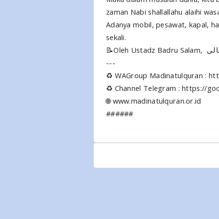
zaman Nabi shallallahu alaihi was
Adanya mobil, pesawat, kapal, h
sekali.
📝Oleh Us
---
♻ WAGroup Madinatulquran : http
♻ Channel Telegram : https://go
🌐 www.madinatulquran.or.id
######