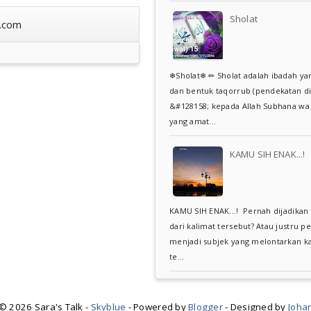
Sholat
.com
❄Sholat❄ ✏ Sholat adalah ibadah ya
dan bentuk taqorrub (pendekatan di
&#128158; kepada Allah Subhana wa 
yang amat...
KAMU SIH ENAK...!
KAMU SIH ENAK...! Pernah dijadikan
dari kalimat tersebut? Atau justru p
menjadi subjek yang melontarkan ka
te...
 ©
2026 Sara's Talk -
Skyblue
- Powered by
Blogger
- Designed by
Joha