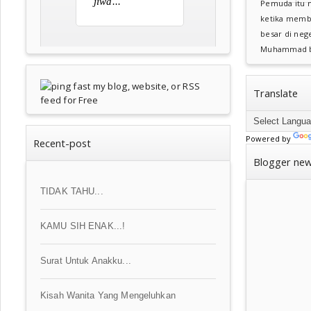
jiwa...
Pemuda itu m
ketika memb
besar di nege
Muhammad bin
Translate
Powered by
Recent-post
Blogger ne
TIDAK TAHU...
KAMU SIH ENAK...!
Surat Untuk Anakku...
Kisah Wanita Yang Mengeluhkan