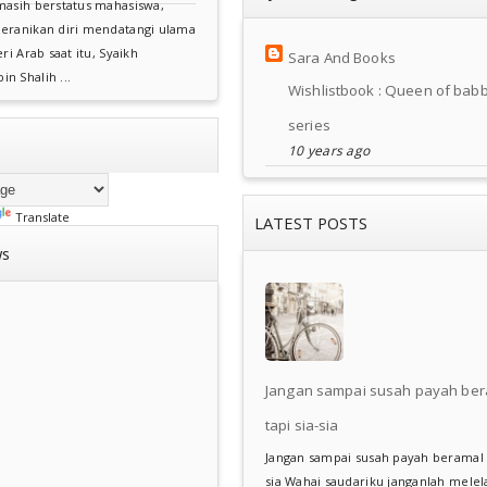
asih berstatus mahasiswa,
eranikan diri mendatangi ulama
ri Arab saat itu, Syaikh
Sara And Books
 Shalih ...
Wishlistbook : Queen of babb
series
10 years ago
Translate
LATEST POSTS
ws
Jangan sampai susah payah be
tapi sia-sia
Jangan sampai susah payah beramal t
sia Wahai saudariku janganlah mele