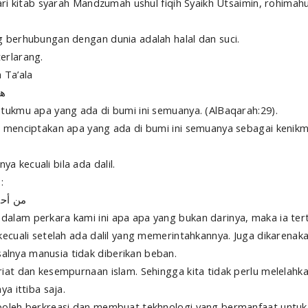
ari kitab syarah Mandzumah ushul fiqih Syaikh Utsaimin, rohimahu
g berhubungan dengan dunia adalah halal dan suci.
erlarang.
h Ta’ala
هو
tukmu apa yang ada di bumi ini semuanya. (AlBaqarah:29).
h menciptakan apa yang ada di bumi ini semuanya sebagai kenikm
 kecuali bila ada dalil.
:
من أحد
alam perkara kami ini apa apa yang bukan darinya, maka ia tert
kecuali setelah ada dalil yang memerintahkannya. Juga dikarenaka
lnya manusia tidak diberikan beban.
riat dan kesempurnaan islam. Sehingga kita tidak perlu melelah
a ittiba saja.
boleh berkreasi dan membuat tekhnologi yang bermanfaat untuk 