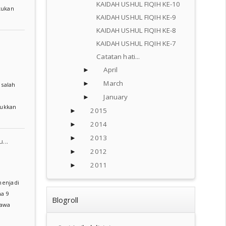
KAIDAH USHUL FIQIH KE-10
kukan
KAIDAH USHUL FIQIH KE-9
KAIDAH USHUL FIQIH KE-8
KAIDAH USHUL FIQIH KE-7
Catatan hati...
April
►
March
►
 salah
January
►
jukkan
2015
►
2014
►
2013
►
...
2012
►
2011
►
menjadi
a 9
Blogroll
yawa