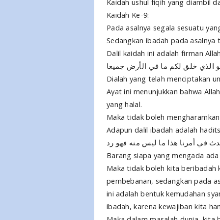
Kaidah ushul fiqih yang diambil d
Kaidah Ke-9:
Pada asalnya segala sesuatu yan
Sedangkan ibadah pada asalnya t
Dalil kaidah ini adalah firman Alla
 الذي خلق لكم ما في الأرض جميعا
Dialah yang telah menciptakan un
Ayat ini menunjukkan bahwa Alla
yang halal.
Maka tidak boleh mengharamkannya
Adapun dalil ibadah adalah hadits
ث في أمرنا هذا ما ليس منه فهو رد
Barang siapa yang mengada ada d
Maka tidak boleh kita beribadah 
pembebanan, sedangkan pada asa
ini adalah bentuk kemudahan sya
ibadah, karena kewajiban kita hany
Maka dalam masalah dunia, kita 