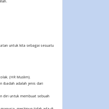
llah.
atan untuk kita sebagai sesuatu
olak. (HR Muslim).
n ibadah adalah jenis dari
kan diri untuk membuat sebuah
manusia, meskipun tidak ada di