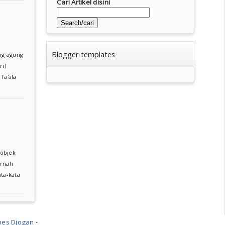
Cari Artikel disini
Blogger templates
ng agung
ri)
Ta'ala
 objek
ernah
ta-kata
nes Djogan
-