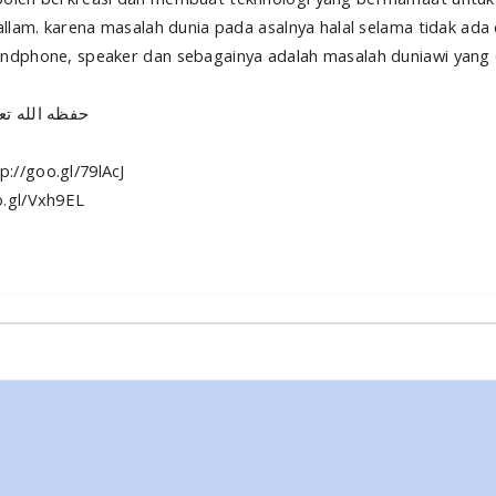
allam. karena masalah dunia pada asalnya halal selama tidak ada 
andphone, speaker dan sebagainya adalah masalah duniawi yang 
tadz Badru Salam, حفظه الله تعالى
://goo.gl/79lAcJ
o.gl/Vxh9EL