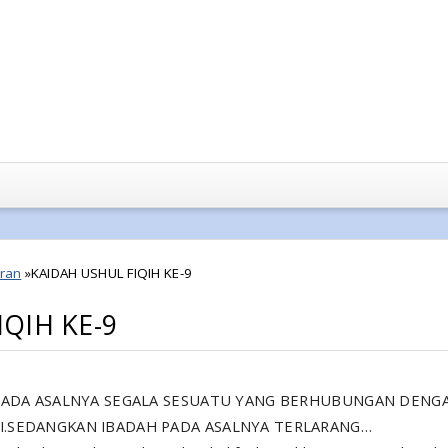
ran
»
KAIDAH USHUL FIQIH KE-9
QIH KE-9
 : PADA ASALNYA SEGALA SESUATU YANG BERHUBUNGAN DENG
I.SEDANGKAN IBADAH PADA ASALNYA TERLARANG…