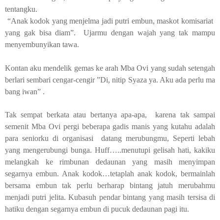
tentangku.
“Anak kodok yang menjelma jadi putri embun, maskot komisariat
yang gak bisa diam”.
Ujarmu dengan wajah yang tak mampu
menyembunyikan tawa.
Kontan aku mendelik gemas ke arah Mba Ovi yang sudah setengah
berlari sembari cengar-cengir ”Di, nitip Syaza ya. Aku ada perlu ma
bang iwan” .
Tak sempat berkata atau bertanya apa-apa,
karena tak sampai
semenit Mba Ovi pergi beberapa gadis manis yang kutahu adalah
para seniorku di organisasi
datang merubungmu, Seperti lebah
yang mengerubungi bunga. Huff…..menutupi gelisah hati, kakiku
melangkah ke rimbunan dedaunan yang masih menyimpan
segarnya embun. Anak kodok…tetaplah anak kodok, bermainlah
bersama embun tak perlu berharap bintang jatuh merubahmu
menjadi putri jelita. Kubasuh pendar bintang yang masih tersisa di
hatiku dengan segarnya embun di pucuk dedaunan pagi itu.