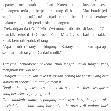
tepatnya mengistrahatkan hati. Karena tanpa kusadari sosok
bintangmu terlanjur berpendar terang di hatiku. Aku butuh jeda
sebelum aku betul-betul menjadi embun beku karena cerahnya
malam yang penuh pendar oleh bintangmu.
“Dek, titipan dari Odi” Mba Ovi muncul tiba-tiba di kostku. “Gih,
diambil, serius dari Odi neh” Yakin Mba Ovi sembari meletakkan
kotak bermotif kodok di tanganku.
“Apaan mba?” tanyaku bingung. “Katanya sih bukan apa-apa,
sekedar buah tangan. Dia dari mudik”.
Ternyata, benar-benar sekedar buah tangan. Buah tangan yang
mengharu birukan hatiku….
“Bagiku embun bukan sekedar tetesan bening tak berarti yang bisa
kunikmati sebelum hangatnya mentari,
Bagiku, bening tetes-tetes embun itu selalu memberi kesegaran
yang berbekas sepanjang hari….
Dan tahukah kamu, sepanjang panasnya hari, betapa
aku
merindukan embun yang baru akan berproses di malam hari,