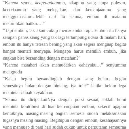
“Karena semua
keapa-adaan
mu, sikapmu yang tanpa polesan,
keceriaanmu yang melegakan, dan kemanjaanmu yang
menggemaskan…lebih dari itu semua, embun di matamu
meluruhkan hatiku….”
“Tapi embun, tak akan cukup memadamkan api. Embun itu hanya
serapan panas siang yang tak lagi tertampung udara di malam hari,
embun itu hanya tetesan bening yang akan segera menguap begitu
hangat mentari menyapa. Mengapa harus memilih embun, jika
engkau bisa bersanding dengan matahari?”
“Karena matahari akan memudarkan cahayaku…” senyummu
menggoda
“Kalau begitu bersandinglah dengan sang bulan…..begitu
semestinya bulan dengan bintang, iya toh?” hatiku belum lega
meminta sebuah keyakinan.
“Semua itu diciptakanNya dengan porsi sesuai, taklah bumi
meminta kontribusi di luar kemampuan embun, sekecil apapun
bentuknya, masing-masing bagian semesta sudah melaksanakan
tugasnya masing-masing. Begitupun dengan embun, kesahajaannya
yang menguap di pagi hari sudah cukup untuk perputaran sempurna