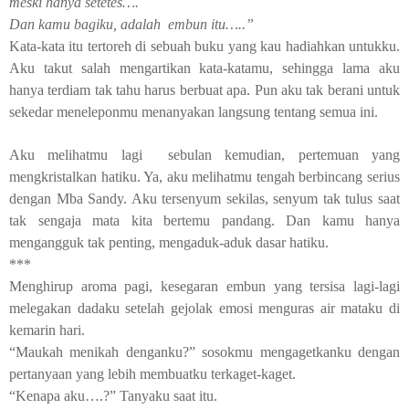
meski hanya setetes….
Dan kamu bagiku, adalah
embun itu…..”
Kata-kata itu tertoreh di sebuah buku yang kau hadiahkan untukku.
Aku takut salah mengartikan kata-katamu, sehingga lama aku
hanya terdiam tak tahu harus berbuat apa. Pun aku tak berani untuk
sekedar meneleponmu menanyakan langsung tentang semua ini.
Aku melihatmu lagi
sebulan kemudian, pertemuan yang
mengkristalkan hatiku. Ya, aku melihatmu tengah berbincang serius
dengan Mba Sandy. Aku tersenyum sekilas, senyum tak tulus saat
tak sengaja mata kita bertemu pandang. Dan kamu hanya
mengangguk tak penting, mengaduk-aduk dasar hatiku.
***
Menghirup aroma pagi, kesegaran embun yang tersisa lagi-lagi
melegakan dadaku setelah gejolak emosi menguras air mataku di
kemarin hari.
“Maukah menikah denganku?” sosokmu mengagetkanku dengan
pertanyaan yang lebih membuatku terkaget-kaget.
“Kenapa aku….?” Tanyaku saat itu.