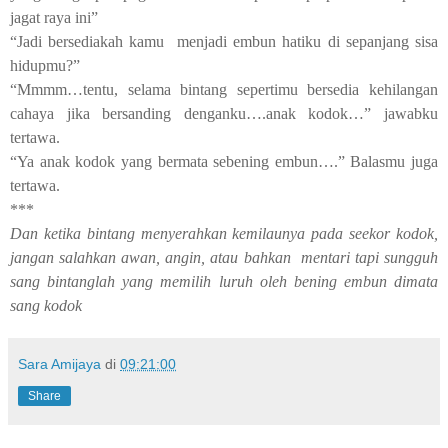
jagat raya ini”
“Jadi bersediakah kamu
menjadi embun hatiku di sepanjang sisa
hidupmu?”
“Mmmm…tentu, selama bintang sepertimu bersedia kehilangan
cahaya jika bersanding denganku….anak kodok…” jawabku
tertawa.
“Ya anak kodok yang bermata sebening embun….” Balasmu juga
tertawa.
***
Dan ketika bintang menyerahkan kemilaunya pada seekor kodok,
jangan salahkan awan, angin, atau bahkan
mentari tapi sungguh
sang bintanglah yang memilih luruh oleh bening embun dimata
sang kodok
Sara Amijaya
di
09:21:00
Share