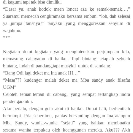
di kagumi tapi tak bisa dimiliki.
“Dasar ya, anak kodok maen loncat aza ke semak-semak….”
Suaramu memecah cengkramaku bersama embun. “loh, dah selesai
ya jumpa fansnya?” tanyaku yang menggoreskan senyum di
wajahmu.
***
Kegiatan demi kegiatan yang mengintenskan perjumpaan kita,
memasung cahayamu di hatiku. Tapi bintang tetaplah sebuah
bintang, indah di pandang,tapi musykil
untuk di sandang.
“Bang Odi lagi deket ma Ina anak HI…”
“Masa??? kudenger malah deket ma Mba sandy anak filsafat
UGM”
Celoteh teman-teman di cabang, yang sempat tertangkap indra
pendengaranku.
Aku berlalu, dengan getir akut di hatiku. Duhai hati, berhentilah
bermimpi. Pria sepertimu, pantas bersanding dengan Ina ataupun
Mba Sandy, wanita-wanita “sejati” yang bahkan membuatku
sesama wanita terpukau oleh keanggunan mereka. Aku??? Akh